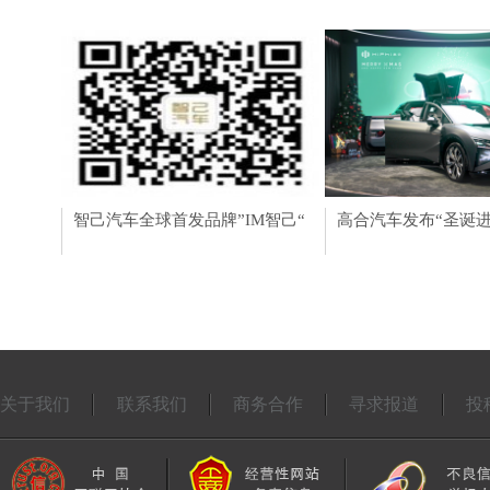
智己汽车全球首发品牌”IM智己“
深耕索粉兴趣社群，
高合汽车发布“圣诞进
设大陆地区第七家直
关于我们
联系我们
商务合作
寻求报道
投