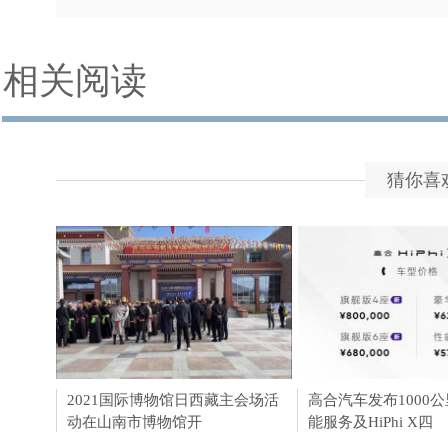
相关阅读
猜你喜
2021国际博物馆日西藏主会场活
高合汽车HiPhi X按
高合汽车发布1000
动在山南市博物馆开
开启批量交付用户
能服务及HiPhi X四